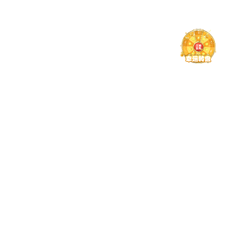
之间关系，从而导致进攻流畅度下降。他强调，需要
更多地考虑如何利用现有球员特点来构建更具威胁性
的进攻体系，以提升最终转化为得分机会的效率。
同时，他还提到了一些年轻球员的发展潜力，这些新
鲜血液若能及时融入首发阵容，将极大丰富球队进攻
选择。然而，要实现这一目标，不仅需要时间，更需
要耐心与系统性的培养。
3、未考虑双前锋战术调整
面对当前困境，有媒体询问齐沃是否会考虑调整为双
前锋战术，他明确表示暂时没有这个打算。虽然双前
锋可以增强火力输出，但这种变化可能会导致整体结
构的不稳定。他更加倾向于保持目前单前锋配置下团
队协作的重要性。