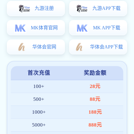
2026-05-03 03:38
68 次阅读
齐沃谈国米防守表现与进攻机会不足未考
虑双前锋战术调整
在最近的一场意甲比赛中，国际米兰的表现引发了广
泛关注，尤其是在防守与进攻方面。齐沃作为球队的
主教练，针对球队目前的防守表现以及进攻机会不足
的问题进行了深入分析。他指出，尽管球队在防守上
展现了较强的稳定性，但进攻端却显得乏力。此外，
他也表示没有考虑调整为双前锋阵型，以应对当前的
困境。本篇文章将从齐沃谈及国米防守表现、进攻机