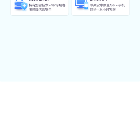
这场潜在交易中的关键在于如何平衡双方利益。湖人
希望通过引进库明加提升竞争力，而勇士则希望能够
得到相应价值回报，以维持其争冠阵容。因此，在这
个过程中，双方都需要进行深入沟通与协调。
2、库明加价值分析
库明加自进入联盟以来便展现出了极高的发展潜力。
他身高臂长，身体素质出众，可以胜任多个位置，并
且在场上表现活跃。这使得他成为多支球队追逐的目
标。在分析他的价值时，需要综合考虑他的技术特点
以及当前市场行情。
尽管库明加仍处于成长阶段，但他的表现已经吸引了
很多关注。数据显示，他在比赛中的得分效率以及防