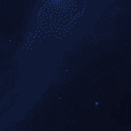
珍贵，成为新时代篮球文化的重要部分。
因此，从某种意义上而言，这不仅是一则关于球
梦想的大礼物，它激励着每一个热爱篮球的人去
忘回馈给周围人的关怀与爱意。
总结：
通过分析库里向保罗致敬这一事件，我们可以看
深厚的人际关系及共同奋斗精神。在这个信息碎
露出来，无疑是一股清流，让我们重新审视人与
未来，希望这种相互尊重与赞美能够在NBA乃至
人都能得到应有的认可和支持，同时也让这一份
我们才能共同创造一个更加团结、更具包容性的
喜悦与满足感。