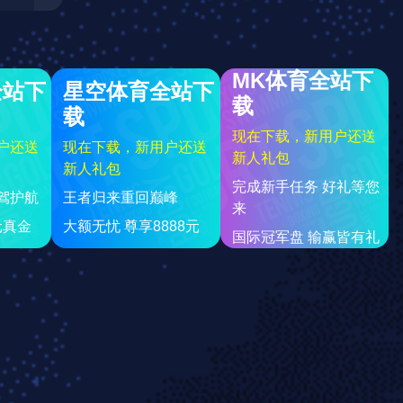
于NBA文化的积极影响。
间的尊重同样重要。库里向保罗致敬，不仅
两位球员之间深厚的友谊。在经历过无数场
牲。
赛中的默契和理解。作为联盟中的顶尖控
以互为借鉴。这样的关系让他们能够彼此欣
年轻球员们应该学习如何欣赏前辈们所做出
性竞争氛围的形成。
，他所创造的辉煌成就不可小觑。从新秀赛季