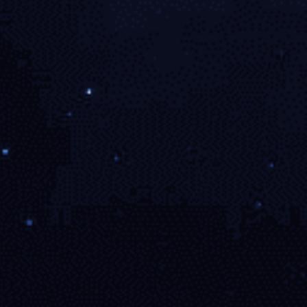
齐沃谈国米防守表现与进
博塔弗戈外
攻机会不
委内瑞拉
2026-05-03
2026-06-02
推荐网站