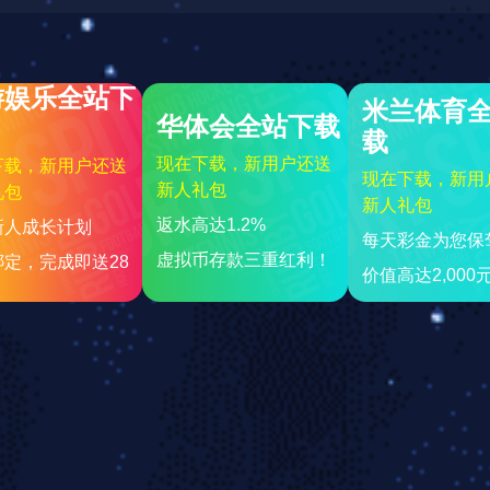
探讨库里对保罗致敬的重要意义，以及这一行为对
1、球员间的相互尊重
在高水平竞技体育中，竞争固然激烈，但相互之
体现了他对后者职业生涯成就的认可，更彰显了
次的较量之后，他们都明白彼此付出的努力与牺
这种尊重不仅仅停留在表面，而是源于双方在比
卫，库里与保罗在比赛风格上各有千秋，却又可
赏，共同推动着整个联盟的发展。
此外，这种相互尊重也传递出一个积极的信息：
的贡献，通过这样的榜样作用，促进整个联盟良
2、克里斯·保罗的辉煌历程
克里斯·保罗作为NBA历史上最杰出的控卫之一