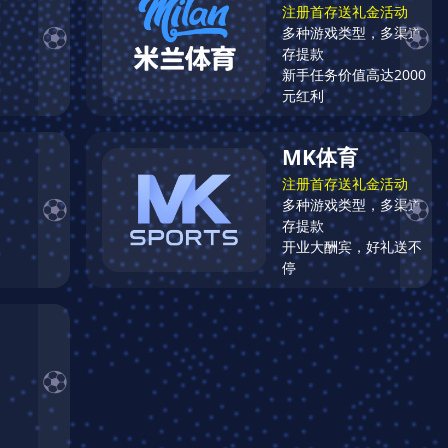
2026-05-22 00:24
51 次阅读
重彩的一笔，其中斯蒂芬·库里与克里斯·保
保罗致敬，并祝贺他获得应得的荣誉与赞
时刻不仅仅是对保罗个人成就的肯定，也引
未来发展的深思。本文将从这四个方面深入