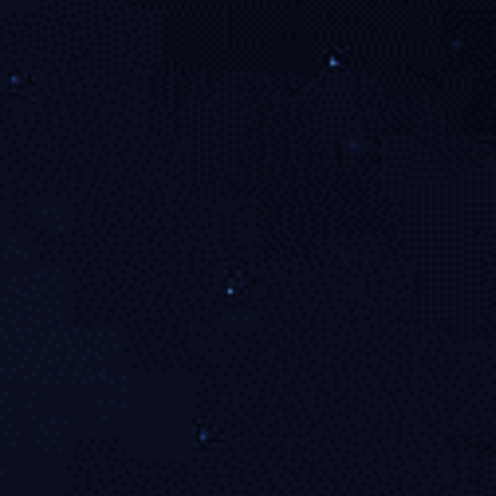
下一篇：
KD跟腱撕裂后表现依旧出色场均27