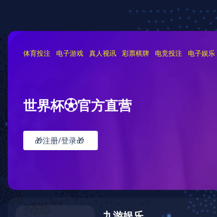
立即注册
米乐体育
官网 · 权
台
米乐体育 OFFICIAL WEBSITE
自2022年创立以来，
米乐体育
致力于为用户提供
LPL在内的热门赛事直播与数据服务，广受用户