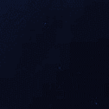
员间致敬的小故事，更是一份寄托着希望与
追寻自己的目标，实现自我价值，同时也不
到其中蕴含的不仅是单纯的祝贺，更是一种
片化且快节奏的发展时代，这样真挚情感流
人之间宝贵联系的重要性。
更广泛领域蔓延开来，使每一个努力拼搏的
温暖传递给更多热爱生活的人。只有这样，
社会环境，让每个人都能享受到成功带来的