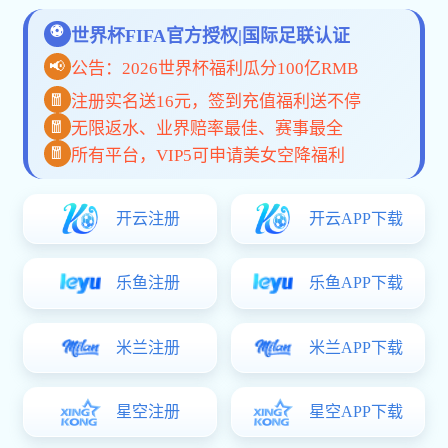
首页
/
体育资讯
/ 正文