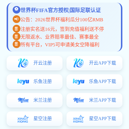
首页
/
体育资讯
/ 正文