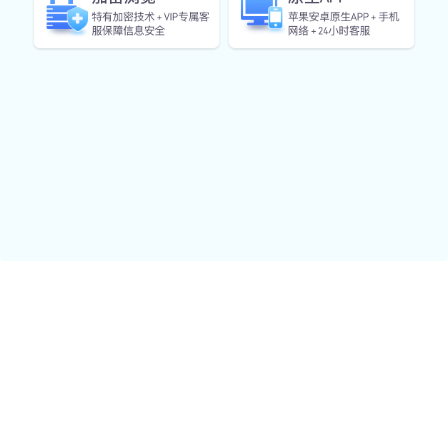
船时具备了一定的心理优势，尤其是在主场作战时，
观众支持能增强他们的自信心。
从历史交锋记录来看，两队过去几次碰面各有胜负。
但当前状况却让这个对决充满悬念，快船必须调整心
态，从失败中吸取教训。而尼克斯则需保持现有良好
趋势，以巩固自己的优势地位。
2、战术布局分析
在这场对决中，双方教练需要根据各自球队特点制定
相应的战术策略。快船主教练应该考虑到目前球队缺
乏连续性的情况，因此可能会采取更加灵活和针对性
的战术布置，通过快速转换进攻来撕裂尼克斯防线。
同时，在防守端，需要加强对尼克斯核心球员的盯
防，以减少其得分机会。