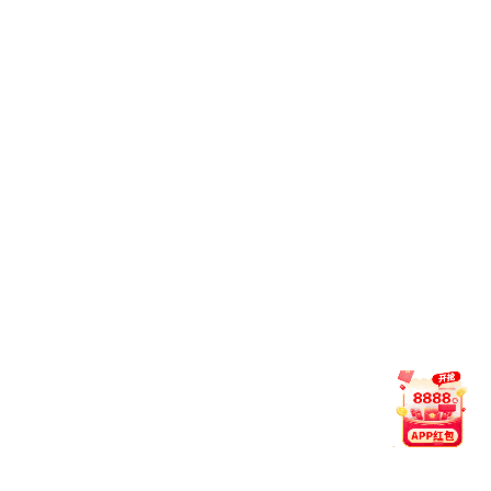
终结果。在快船阵中，例如乔治和伦纳德这些明星球
员，是全队攻防转型的重要支柱。如果他们能够找回
状态并充分发挥个人能力，将极大提升球队获胜几
率，同时也能激励其他队友积极参与进攻与防守。
此外，一些角色球员如祖巴茨和曼恩等人的发挥同样
不可忽视。他们若能在篮板争夺和替补出奇兵上有所
贡献，将为球队带来额外动力。而且，在紧张局势
下，这些角色球员往往能够爆发出意想不到的潜力，
为团队创造更多机会。
对于尼克斯而言，他们同样拥有像巴雷特和兰德尔这
样优秀选手。如果这两名核心能够延续良好表现，并
借助主场之利打出流畅配合，将很可能给快船造成巨
大压力。因此，此役对于双方关键球员都是一次考