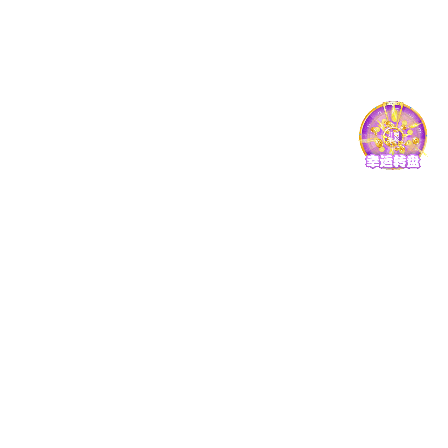
另一方面，尼克斯教练则可以利用其阵容深度和丰富
多变的进攻方式来压制快船。一旦发现对方有疲态，
可以加大攻击力度，通过高强度防守迫使快船出现失
误，从而增加反击机会。此外，在轮换方面也要保持
合理，使得每位球员都能保持足够体力应付整场比
赛。
两队战术部署直接关系到比赛节奏，而控制节奏将是
决定胜负的重要因素。因此，无论是快船还是尼克
斯，都需要根据现场情况及时做出调整，以确保能够
把握住胜利机会。
3、关键球员表现
对于任何一场篮球比赛而言，关键球员往往决定了最