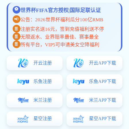
首页
/
体育资讯
/ 正文