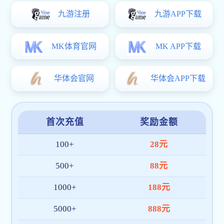
2026-05-28 13:56
61 次阅读
米体报道主裁判吉达在对罗马比赛中未对
萨56犯规停赛引发争议
在最近的一场意甲比赛中，罗马对阵萨索洛的比赛引
发了广泛的争议，其中心是主裁判吉达未对萨索洛球
员在比赛中的一次明显犯规做出停赛处罚。这一决定
不仅激起了媒体的热议，也让球迷们对裁判的公正性
产生疑问。米体报道称，此事件可能会进一步影响比
赛的公平性以及赛季后期各队争夺积分的情况。本文
将从四个方面深入探讨这一事件，包括裁判的判罚标