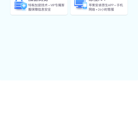
此，他不仅是一名优秀的得分手，更是一个可以带动
全队进攻节奏的重要核心。
此外，彼得森在防守端也不容忽视。他具有较好的身
体素质和灵活性，使其在防守时能够有效限制对方球
员的发展空间。他积极拼抢篮板和干扰投篮，使他在
两端都成为了一名不可或缺的重要角色。
2、身体素质令人称道
彼得森之所以受到青睐，与他的身体素质密不可分。
他身材高大且臂展出众，这使他在面对对手时有着明
显的优势。无论是在突破还是对抗时，他都能利用自
己的身体优势进行有效攻击。此外，他快速的移动速
度和敏捷性让他在场上游刃有余，有效提升了他的防
守效率。