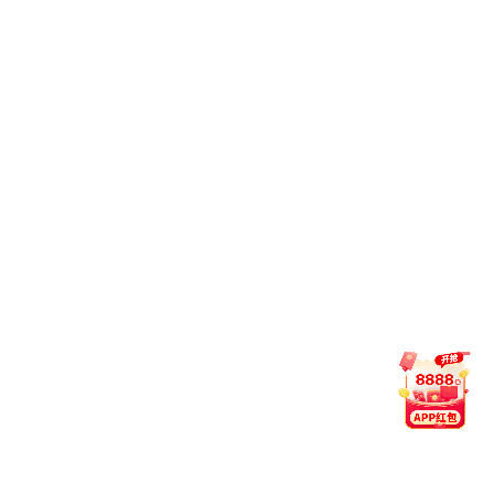
挥作用的能力，是评估一个球员价值的重要标准之
一，而彼得森正好满足这一点。
此外，在面对强敌时，他从未退缩，总是能够以积极
态度参与比赛，并不断调整自己的打法来适应不同类
型对手。在多个赛季里，他均能保持较高的数据输
出，无论是场均得分还是助攻数，都显示出其卓越的
一致性。
这样的表现，不仅赢得了教练团队和队友们的一致认
可，也吸引了许多NBA球队目光，他们都希望获得这
样一位既稳定又充满潜力的人才，以此强化自己的阵
容建设。
4、市场反响热烈
随着选秀日临近，各支球队对于状元签争夺愈发激