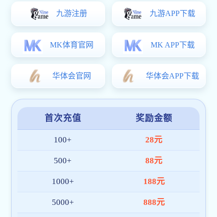
2026-07-06 06:21
44 次阅读
ESPN分析彼得森成状元热门原因上限与下
限综合表现最佳
在2023年NBA选秀中，彼得森成为了状元热门，这一
趋势引起了广泛的关注。作为一名潜力巨大的年轻球
员，彼得森在各大媒体的分析中被誉为“上限与下限综
合表现最佳”的球员。ESPN对此进行了深入的剖析，
从他的技术特点、身体素质、比赛表现以及市场反响
等四个方面探讨了他为何能够成为状元热门。通过这
些分析，我们不仅可以了解到彼得森的篮球才能及其